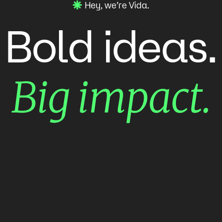
Hey, we’re Vida.
ideas.
Bold
impact.
Big